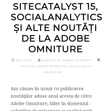
SITECATALYST 15,
SOCIALANALYTICS
ȘI ALTE NOUTĂȚI
DE LA ADOBE
OMNITURE
18/07/2011
PUBLICAT DE GABRIEL NISTORAN
NOUTĂȚI
,
SEARCH MARKETING
,
SOCIAL MEDIA
MARKETING
Am rămas în urmă cu publicarea
noutăților aduse anul acesta de către
Adobe Omniture, lider în domeniul
soluțiilor de măsurare și analiză web,