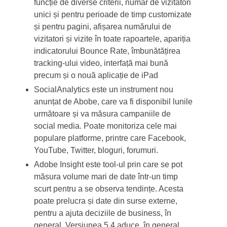
funcție de diverse criterii, numar de vizitatori
unici și pentru perioade de timp customizate
și pentru pagini, afișarea numărului de
vizitatori și vizite în toate rapoartele, apariția
indicatorului Bounce Rate, îmbunătățirea
tracking-ului video, interfață mai bună
precum și o nouă aplicație de iPad
SocialAnalytics este un instrument nou
anunțat de Abobe, care va fi disponibil lunile
următoare și va măsura campaniile de
social media. Poate monitoriza cele mai
populare platforme, printre care Facebook,
YouTube, Twitter, bloguri, forumuri.
Adobe Insight este tool-ul prin care se pot
măsura volume mari de date într-un timp
scurt pentru a se observa tendințe. Acesta
poate prelucra și date din surse externe,
pentru a ajuta deciziile de business, în
general. Versiunea 5.4 aduce, în general,