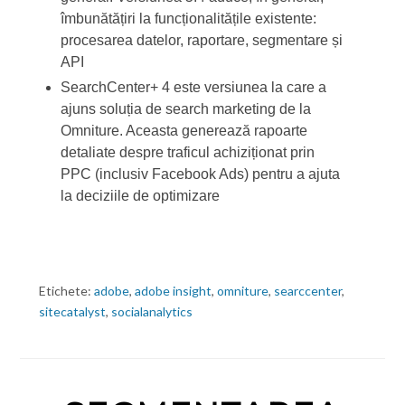
îmbunătățiri la funcționalitățile existente:
procesarea datelor, raportare, segmentare și
API
SearchCenter+ 4 este versiunea la care a
ajuns soluția de search marketing de la
Omniture. Aceasta generează rapoarte
detaliate despre traficul achiziționat prin
PPC (inclusiv Facebook Ads) pentru a ajuta
la deciziile de optimizare
Etichete:
adobe
,
adobe insight
,
omniture
,
searccenter
,
sitecatalyst
,
socialanalytics