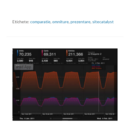
Etichete:
comparatie
,
omniture
,
prezentare
,
sitecatalyst