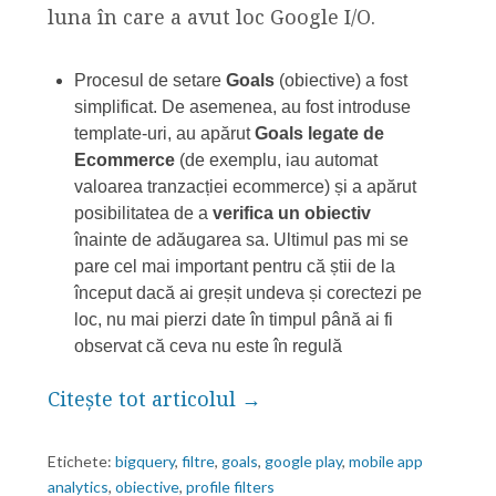
luna în care a avut loc Google I/O.
Procesul de setare
Goals
(obiective) a fost
simplificat. De asemenea, au fost introduse
template-uri, au apărut
Goals legate de
Ecommerce
(de exemplu, iau automat
valoarea tranzacției ecommerce) și a apărut
posibilitatea de a
verifica un obiectiv
înainte de adăugarea sa. Ultimul pas mi se
pare cel mai important pentru că știi de la
început dacă ai greșit undeva și corectezi pe
loc, nu mai pierzi date în timpul până ai fi
observat că ceva nu este în regulă
Citește tot articolul →
Etichete:
bigquery
,
filtre
,
goals
,
google play
,
mobile app
analytics
,
obiective
,
profile filters