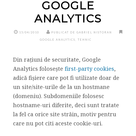
GOOGLE
ANALYTICS
15/04/2010
PUBLICAT DE GABRIEL NISTORAN
GOOGLE ANALYTICS
,
TEHNIC
Din rațiuni de securitate, Google
Analytics folosește
first-party cookies
,
adică fișiere care pot fi utilizate doar de
un site/site-urile de la un hostmane
(domeniu). Subdomeniile folosesc
hostname-uri diferite, deci sunt tratate
la fel ca orice site străin, motiv pentru
care nu pot citi aceste cookie-uri.