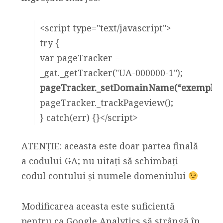
<script type="text/javascript">
try {
var pageTracker =
_gat._getTracker("UA-000000-1");
pageTracker._setDomainName(“exemplu.r
pageTracker._trackPageview();
} catch(err) {}</script>
ATENȚIE: aceasta este doar partea finală
a codului GA; nu uitați să schimbați
codul contului și numele domeniului
Modificarea aceasta este suficientă
pentru ca Google Analytics să strângă în