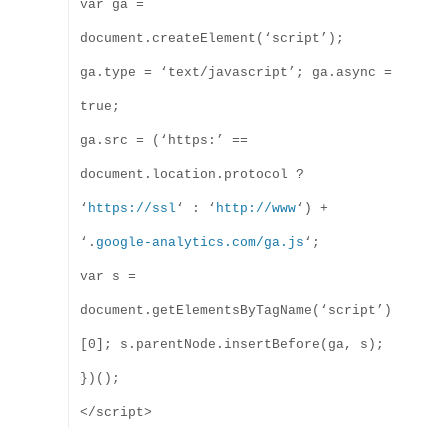
var ga =
document.createElement(‘script’);
ga.type = ‘text/javascript’; ga.async =
true;
ga.src = (‘https:’ ==
document.location.protocol ?
‘
https://ssl
‘ : ‘
http://www
‘) +
‘.
google-analytics.com/ga.js
‘;
var s =
document.getElementsByTagName(‘script’)
[0]; s.parentNode.insertBefore(ga, s);
})();
</script>