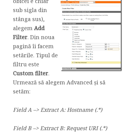
obicei e
chiar
sub sigla din
stânga sus),
alegem
Add
Filter
. Din noua
pagină îi facem
setările. Tipul de
filtru este
Custom filter
.
Urmează să alegem Advanced și să
setăm:
Field A –> Extract A: Hostname (.*)
Field B –> Extract B: Request URI (.*)