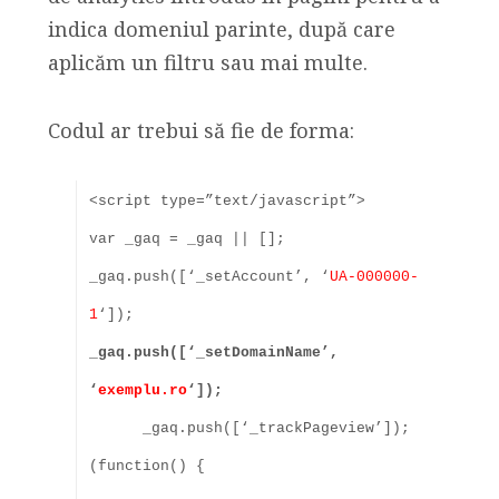
indica domeniul parinte, după care
aplicăm un filtru sau mai multe.
Codul ar trebui să fie de forma:
<script type=”text/javascript”>
var _gaq = _gaq || [];
_gaq.push([‘_setAccount’, ‘
UA-000000-
1
‘]);
_gaq.push([‘_setDomainName’,
‘
exemplu.ro
‘]);
_gaq.push([‘_trackPageview’]);
(function() {