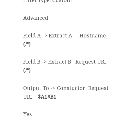
Filter type: Custom
Advanced
Field A -> Extract A Hostname
(.*)
Field B -> Extract B Request URI
(.*)
Output To -> Constuctor Request
URI
$A1$B1
Yes