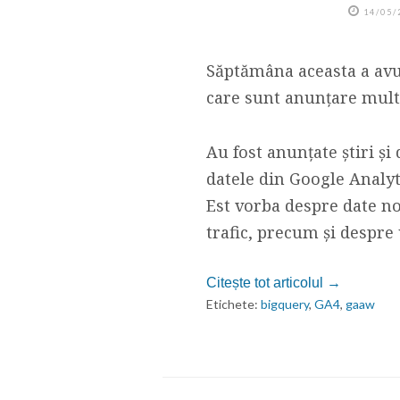
14/05/
Săptămâna aceasta a avut
care sunt anunțare mult
Au fost anunțate știri și
datele din Google Analyt
Est vorba despre date no
trafic, precum și despre u
Citește tot articolul →
Etichete:
bigquery
,
GA4
,
gaaw