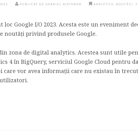
2023
PUBLICAT DE GABRIEL NISTORAN
ANALYTICS
,
NOUTĂȚI
,
T
 loc Google I/O 2023. Acesta este un eveniment dedi
e noutăți privind produsele Google.
 din zona de digital analytics. Acestea sunt utile pe
ics 4 în BigQuery, serviciul Google Cloud pentru d
i care vor avea informații care nu existau în trecu
tilizatori.