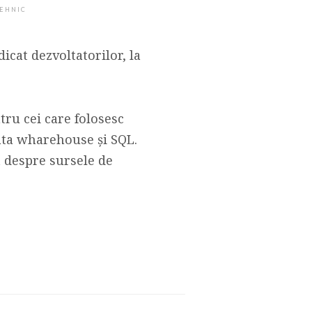
EHNIC
cat dezvoltatorilor, la
ntru cei care folosesc
ata wharehouse și SQL.
t despre sursele de