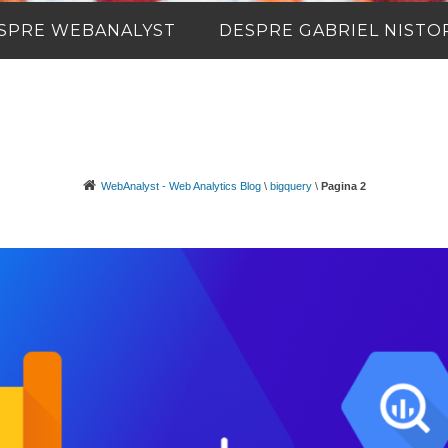
SPRE WEBANALYST
DESPRE GABRIEL NISTO
WebAnalyst - Web Analytics Blog
\
bigquery
\
Pagina 2