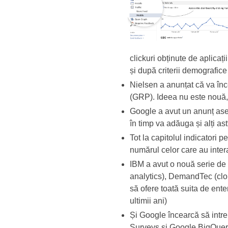
clickuri obținute de aplicaț
și după criterii demografice
Nielsen a anunțat că va în
(GRP). Ideea nu este nouă,
Google a avut un anunț ase
în timp va adăuga și alți ast
Tot la capitolul indicatori 
numărul celor care au inter
IBM a avut o nouă serie de a
analytics), DemandTec (clou
să ofere toată suita de ent
ultimii ani)
Și Google încearcă să intre
Surveys și Google BigQuery