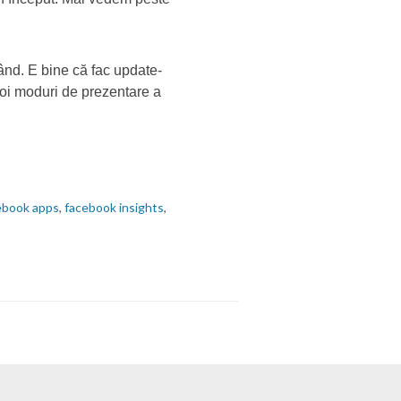
rând. E bine că fac update-
 noi moduri de prezentare a
ebook apps
,
facebook insights
,