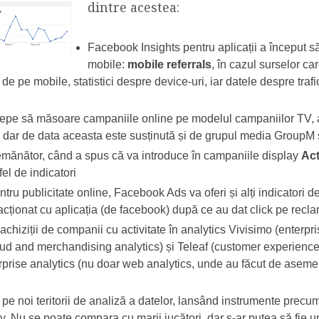
dintre acestea:
Facebook Insights pentru aplicații a început să 
mobile:
mobile referrals
, în cazul surselor ca
ii de pe mobile, statistici despre device-uri, iar datele despre tr
cepe să măsoare campaniile online pe modelul campaniilor TV, 
 dar de data aceasta este susținută și de grupul media GroupM
mănător, când a spus că va introduce în campaniile display
Act
fel de indicatori
pentru publicitate online, Facebook Ads va oferi și alți indicatori
acționat cu aplicația (de facebook) după ce au dat click pe recl
chiziții de companii cu activitate în analytics Vivisimo (enterpr
d and merchandising analytics) și Teleaf (customer experience).
erprise analytics (nu doar web analytics, unde au făcut de asemen
 pe noi teritorii de analiză a datelor, lansând instrumente pr
. Nu se poate compara cu marii jucători, dar s-ar putea să fie 