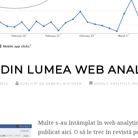
 DIN LUMEA WEB ANA
2012
PUBLICAT DE GABRIEL NISTORAN
GOOGLE ANALYTICS
,
NO
Multe s-au întâmplat în web analyti
publicat aici. O să le trec în revistă