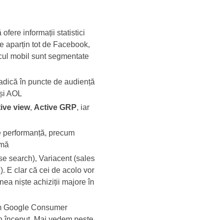
ofere informații statistici
re aparțin tot de Facebook,
aficul mobil sunt segmentate
adică în puncte de audiență
 și AOL
ive view
,
Active GRP
, iar
 de performanță, precum
amă
ise search), Variacent (sales
 E clar că cei de acolo vor
ea niște achiziții majore în
ecum Google Consumer
un început. Mai vedem peste