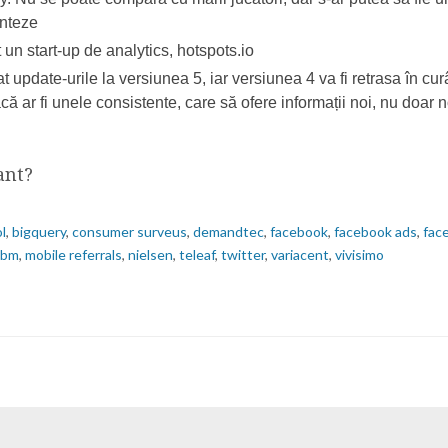
onteze
t un start-up de analytics, hotspots.io
 update-urile la versiunea 5, iar versiunea 4 va fi retrasa în cu
dacă ar fi unele consistente, care să ofere informații noi, nu doar
ant?
l
,
bigquery
,
consumer surveus
,
demandtec
,
facebook
,
facebook ads
,
fac
ibm
,
mobile referrals
,
nielsen
,
teleaf
,
twitter
,
variacent
,
vivisimo