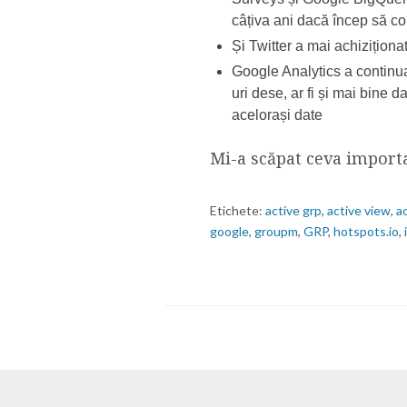
câțiva ani dacă încep să c
Și Twitter a mai achiziționa
Google Analytics a continuat
uri dese, ar fi și mai bine 
acelorași date
Mi-a scăpat ceva import
Etichete:
active grp
,
active view
,
ao
google
,
groupm
,
GRP
,
hotspots.io
,