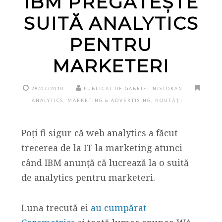
IBM PREGĂTEȘTE
SUITĂ ANALYTICS
PENTRU
MARKETERI
28/07/2010
PUBLICAT DE GABRIEL NISTORAN
ANALYTICS
,
MARKETING & ADVERTISING
,
NOUTĂȚI
Poți fi sigur că web analytics a făcut
trecerea de la IT la marketing atunci
când IBM anunță că lucrează la o suită
de analytics pentru marketeri.
Luna trecută ei
au cumpărat