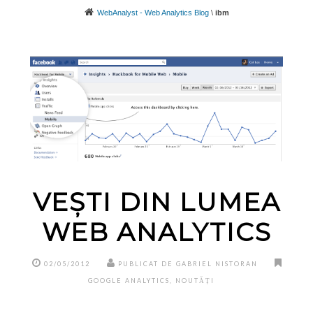
WebAnalyst - Web Analytics Blog
\
ibm
VEȘTI DIN LUMEA
WEB ANALYTICS
02/05/2012
PUBLICAT DE GABRIEL NISTORAN
GOOGLE ANALYTICS
,
NOUTĂȚI