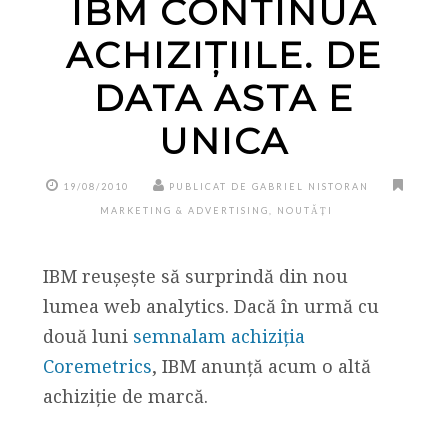
IBM CONTINUĂ
ACHIZIȚIILE. DE
DATA ASTA E
UNICA
19/08/2010
PUBLICAT DE GABRIEL NISTORAN
MARKETING & ADVERTISING
,
NOUTĂȚI
IBM reușește să surprindă din nou
lumea web analytics. Dacă în urmă cu
două luni
semnalam achiziția
Coremetrics
, IBM anunță acum o altă
achiziție de marcă.