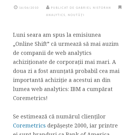
16/06/2010
PUBLICAT DE GABRIEL NISTORAN
ANALYTICS
,
NOUTĂȚI
Luni seara am spus la emisiunea
„Online Shift” că urmează să mai auzim
de companii de web analytics
achiziționate de corporații mai mari. A
doua zi a fost anunțată probabil cea mai
importantă achiziție a acestui an din
lumea web analytics: IBM a cumpărat
Coremetrics!
Se estimează că numărul clienților
Coremetrics
depășește 2000, iar printre
ei sunt branduri ca Bank of America,