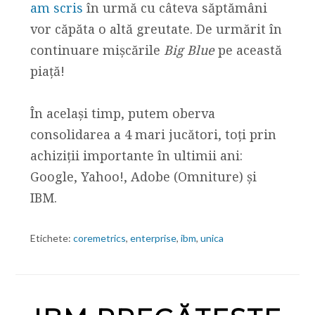
am scris
în urmă cu câteva săptămâni
vor căpăta o altă greutate. De urmărit în
continuare mișcările
Big Blue
pe această
piață!
În același timp, putem oberva
consolidarea a 4 mari jucători, toți prin
achiziții importante în ultimii ani:
Google, Yahoo!, Adobe (Omniture) și
IBM.
Etichete:
coremetrics
,
enterprise
,
ibm
,
unica