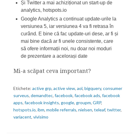
Și Twitter a mai achiziționat un start-up de
analytics, hotspots.io
Google Analytics a continuat update-urile la
versiunea 5, iar versiunea 4 va fi retrasa în
curând. E bine că fac update-uri dese, ar fi și
mai bine dacă ar fi unele consistente, care
să ofere informații noi, nu doar noi moduri
de prezentare a acelorași date
Mi-a scăpat ceva important?
Etichete:
active grp
,
active view
,
aol
,
bigquery
,
consumer
surveus
,
demandtec
,
facebook
,
facebook ads
,
facebook
apps
,
facebook insights
,
google
,
groupm
,
GRP
,
hotspots.io
,
ibm
,
mobile referrals
,
nielsen
,
teleaf
,
twitter
,
variacent
,
vivisimo