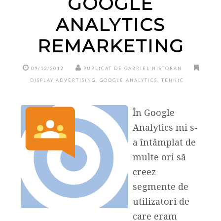
GOOGLE
ANALYTICS
REMARKETING
09/12/2012
PUBLICAT DE GABRIEL NISTORAN
DISPLAY ADVERTISING
,
GOOGLE ANALYTICS
,
TEHNIC
În Google
Analytics mi s-
a întâmplat de
multe ori să
creez
segmente de
utilizatori de
care eram