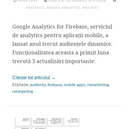
04/03/2019
PUBLICAT DE GABRIEL NISTORAN
ANALYTICS
,
GOOGLE ANALYTICS
,
NOUTĂȚI
Google Analytics for Firebase, serviciul
de analytics pentru aplicații mobile, a
lansat anul trecut audiențele dinamice.
Funcționalitatea aceasta a primit luna
trecută 3 actualizări importante:
Citește tot articolul →
Etichete:
audienta
,
firebase
,
mobile apps
,
remarketing
,
retargeting