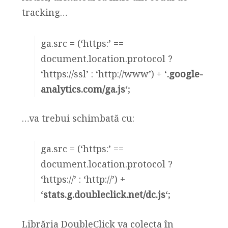
tracking…
ga.src = (‘https:’ ==
document.location.protocol ?
‘https://ssl’ : ‘http://www’) + ‘
.google-
analytics.com/ga.js
‘;
…va trebui schimbată cu:
ga.src = (‘https:’ ==
document.location.protocol ?
‘https://’ : ‘http://’) +
‘
stats.g.doubleclick.net/dc.js
‘;
Librăria DoubleClick va colecta în