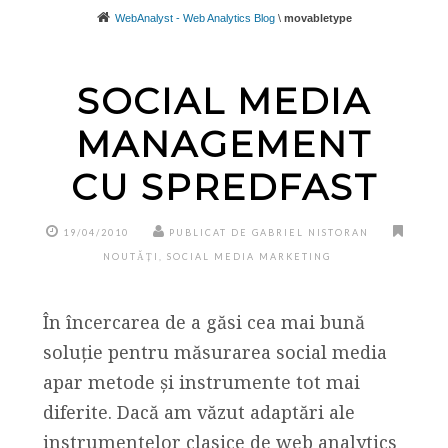
WebAnalyst - Web Analytics Blog
\
movabletype
SOCIAL MEDIA
MANAGEMENT
CU SPREDFAST
19/04/2010
PUBLICAT DE GABRIEL NISTORAN
NOUTĂȚI
,
SOCIAL MEDIA MARKETING
În încercarea de a găsi cea mai bună
soluție pentru măsurarea social media
apar metode și instrumente tot mai
diferite. Dacă am văzut adaptări ale
instrumentelor clasice de web analytics