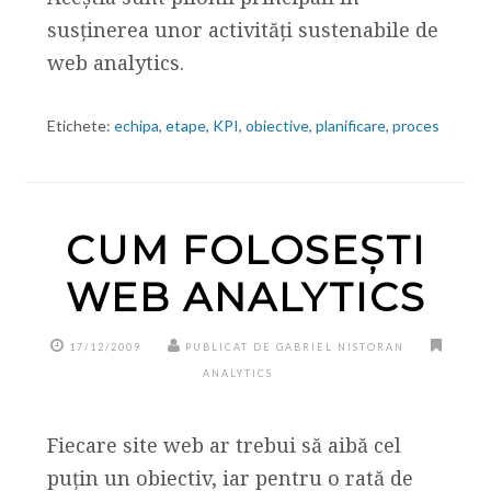
susținerea unor activități sustenabile de
web analytics.
Etichete:
echipa
,
etape
,
KPI
,
obiective
,
planificare
,
proces
CUM FOLOSEȘTI
WEB ANALYTICS
17/12/2009
PUBLICAT DE GABRIEL NISTORAN
ANALYTICS
Fiecare site web ar trebui să aibă cel
puțin un obiectiv, iar pentru o rată de