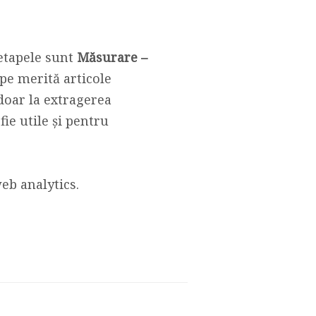
etapele sunt
Măsurare –
tape merită articole
doar la extragerea
fie utile și pentru
web analytics.