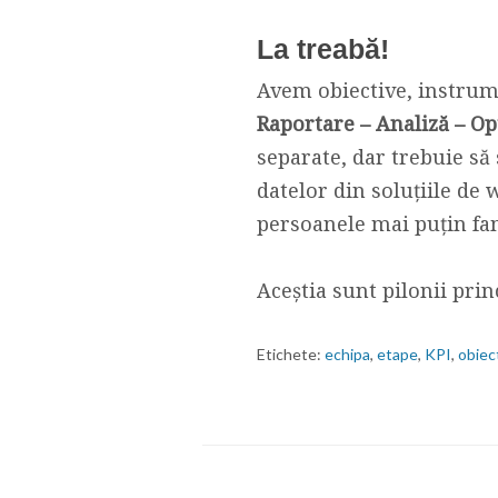
La treabă!
Avem obiective, instrum
Raportare – Analiză – O
separate, dar trebuie să
datelor din soluțiile de w
persoanele mai puțin fam
Aceștia sunt pilonii prin
Etichete:
echipa
,
etape
,
KPI
,
obiec