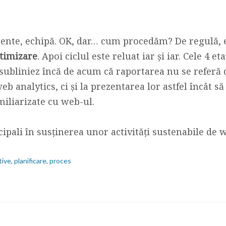
ente, echipă. OK, dar… cum procedăm? De regulă, 
ptimizare
. Apoi ciclul este reluat iar și iar. Cele 4 e
 subliniez încă de acum că raportarea nu se referă 
eb analytics, ci și la prezentarea lor astfel încât să 
iliarizate cu web-ul.
cipali în susținerea unor activități sustenabile de 
tive
,
planificare
,
proces