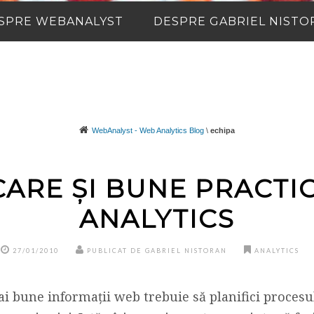
SPRE WEBANALYST
DESPRE GABRIEL NISTO
WebAnalyst - Web Analytics Blog
\
echipa
CARE ȘI BUNE PRACTIC
ANALYTICS
27/01/2010
PUBLICAT DE GABRIEL NISTORAN
ANALYTICS
ai bune informații web trebuie să planifici procesul