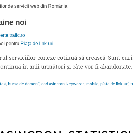
iior de servicii web din România
aine noi
erte.trafic.ro
 noi pentru
Piaţa de link-uri
ul serviciilor conexe cotinuă să crească. Sunt curi
continuă în anii următori şi câte vor fi abandonate.
tazi
,
bursa de domenii
,
cod asincron
,
keywords
,
mobile
,
piata de link-uri
,
t