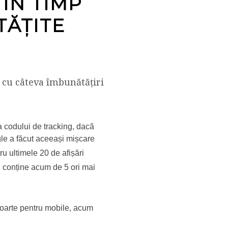
 ÎN TIMP
TĂȚITE
e cu câteva îmbunătățiri
rea codului de tracking, dacă
le a făcut aceeași mișcare
tru ultimele 20 de afișări
l conține acum de 5 ori mai
poarte pentru mobile, acum