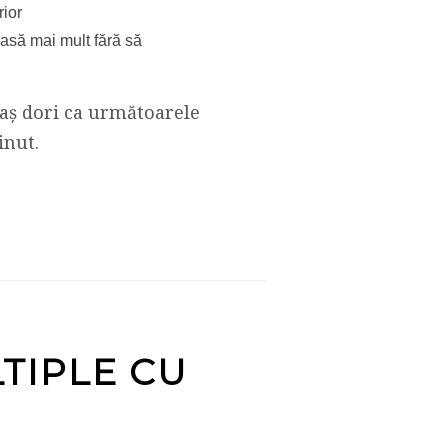
rior
asă mai mult fără să
-aș dori ca următoarele
inut.
TIPLE CU