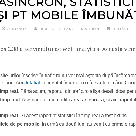
ASINCRON, STATISTICI
ȘI PT MOBILE ÎMBUNĂ
21/01/2011
PUBLICAT DE GABRIEL NISTORAN
NOUTĂȚI
nea 2.38 a serviciului de web analytics. Aceasta vin
ii site-urilor înscrise în trafic.ro nu vor mai aștepta după încărca
ersiune. Am
detaliat
conceptul în urmă cu câteva luni, când Goog
timp real
. Până acum, raportul din trafic.ro afișa detalii doar pen
 timp real
. Asemănător cu modificarea anterioară, și aici raportu
timp real
. Și acest raport pt statistici în timp real a fost extins
itele de pe mobile
. În urmă cu două luni au venit cu primele ra