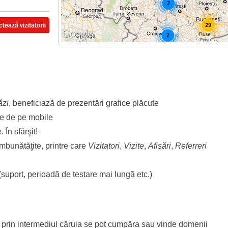
ăzi
, beneficiază de prezentări grafice plăcute
le de pe mobile
 În sfârşit!
îmbunătăţite, printre care
Vizitatori
,
Vizite
,
Afişări
,
Referreri
 (suport, perioadă de testare mai lungă etc.)
u prin intermediul căruia se pot cumpăra sau vinde domenii