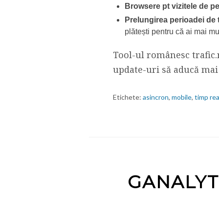
Browsere pt vizitele de p
Prelungirea perioadei de t
plătești pentru că ai mai mu
Tool-ul românesc trafic.
update-uri să aducă mai 
Etichete:
asincron
,
mobile
,
timp rea
GANALYT