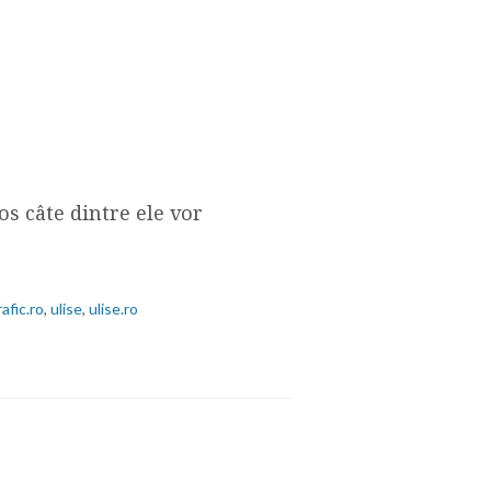
os câte dintre ele vor
rafic.ro
,
ulise
,
ulise.ro