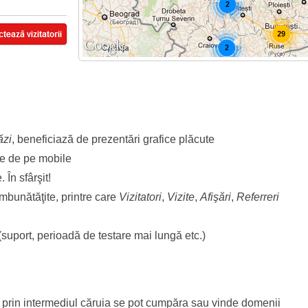
ăzi
, beneficiază de prezentări grafice plăcute
le de pe mobile
 În sfârşit!
îmbunătăţite, printre care
Vizitatori
,
Vizite
,
Afişări
,
Referreri
 (suport, perioadă de testare mai lungă etc.)
u prin intermediul căruia se pot cumpăra sau vinde domenii