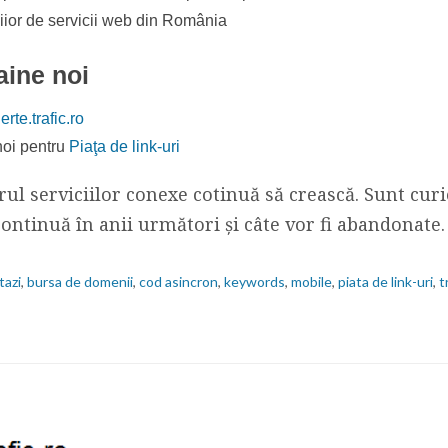
iior de servicii web din România
aine noi
erte.trafic.ro
 noi pentru
Piaţa de link-uri
ul serviciilor conexe cotinuă să crească. Sunt curi
continuă în anii următori şi câte vor fi abandonate.
tazi
,
bursa de domenii
,
cod asincron
,
keywords
,
mobile
,
piata de link-uri
,
t