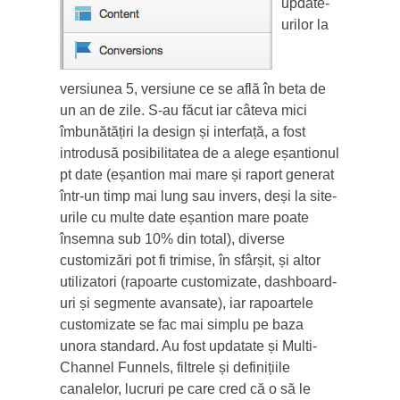
update-
urilor la
versiunea 5, versiune ce se află în beta de
un an de zile. S-au făcut iar câteva mici
îmbunătățiri la design și interfață, a fost
introdusă posibilitatea de a alege eșantionul
pt date (eșantion mai mare și raport generat
într-un timp mai lung sau invers, deși la site-
urile cu multe date eșantion mare poate
însemna sub 10% din total), diverse
customizări pot fi trimise, în sfârșit, și altor
utilizatori (rapoarte customizate, dashboard-
uri și segmente avansate), iar rapoartele
customizate se fac mai simplu pe baza
unora standard. Au fost updatate și Multi-
Channel Funnels, filtrele și definițiile
canalelor, lucruri pe care cred că o să le