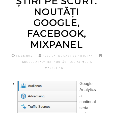
ȘTIRI PE SCURT.
NOUTĂȚI
GOOGLE,
FACEBOOK,
MIXPANEL
18/03/2012
PUBLICAT DE GABRIEL NISTORAN
GOOGLE ANALYTICS
,
NOUTĂȚI
,
SOCIAL MEDIA
MARKETING
Google
Analytics
a
continuat
seria