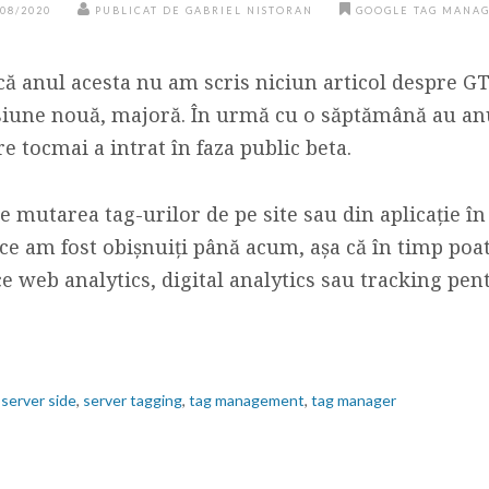
/08/2020
PUBLICAT DE GABRIEL NISTORAN
GOOGLE TAG MANA
 anul acesta nu am scris niciun articol despre GTM
siune nouă, majoră. În urmă cu o săptămână au a
are tocmai a intrat în faza public beta.
 mutarea tag-urilor de pe site sau din aplicație în
ce am fost obișnuiți până acum, așa că în timp poa
e web analytics, digital analytics sau tracking pen
,
server side
,
server tagging
,
tag management
,
tag manager