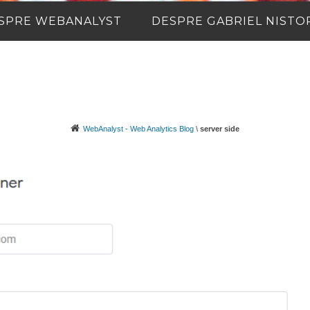
SPRE WEBANALYST
DESPRE GABRIEL NISTO
WebAnalyst - Web Analytics Blog
\
server side