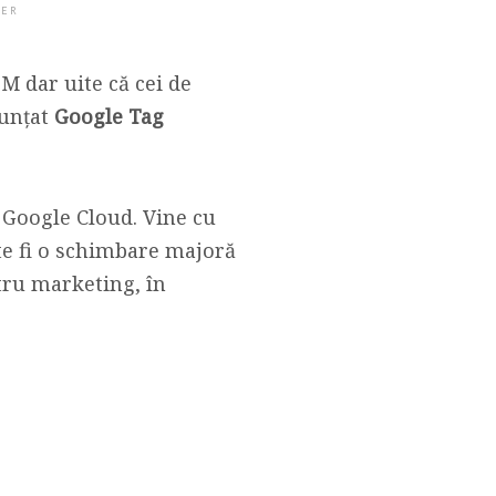
GER
 dar uite că cei de
nunțat
Google Tag
 Google Cloud. Vine cu
te fi o schimbare majoră
tru marketing, în