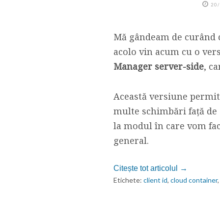
20
Mă gândeam de curând că
acolo vin acum cu o ver
Manager server-side
, c
Această versiune permite
multe schimbări față de 
la modul în care vom fac
general.
Citește tot articolul →
Etichete:
client id
,
cloud container