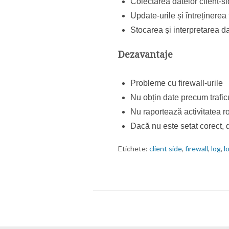
Colectarea datelor client-si
Update-urile și întreținerea 
Stocarea și interpretarea da
Dezavantaje
Probleme cu firewall-urile
Nu obțin date precum trafi
Nu raportează activitatea ro
Dacă nu este setat corect, d
Etichete:
client side
,
firewall
,
log
,
l