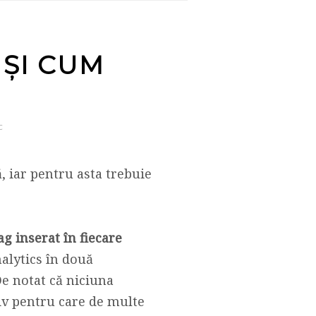
 ȘI CUM
C
ă, iar pentru asta trebuie
ag inserat în fiecare
nalytics în două
De notat că niciuna
tiv pentru care de multe