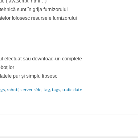
de (javascript, html…)
tehnică sunt în grija furnizorului
telor folosesc resursele furnizorului
cul efectuat sau download-uri complete
boților
atele pur și simplu lipsesc
ogs
,
roboti
,
server side
,
tag
,
tags
,
trafic date