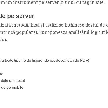
em un instrument pe server și unul cu tag în site.
 de pe server
lizată metodă, însă și astăzi se întâlnesc destul de d
nt încă populare). Funcționează analizând log-urile
lui.
ru toate tipurile de fișiere (de ex. descărcări de PDF)
te
tele din trecut
e de pe mobile