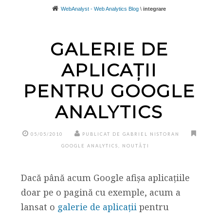
WebAnalyst - Web Analytics Blog
\
integrare
GALERIE DE
APLICAȚII
PENTRU GOOGLE
ANALYTICS
05/05/2010
PUBLICAT DE GABRIEL NISTORAN
GOOGLE ANALYTICS
,
NOUTĂȚI
Dacă până acum Google afișa aplicațiile
doar pe o pagină cu exemple, acum a
lansat o
galerie de aplicații
pentru