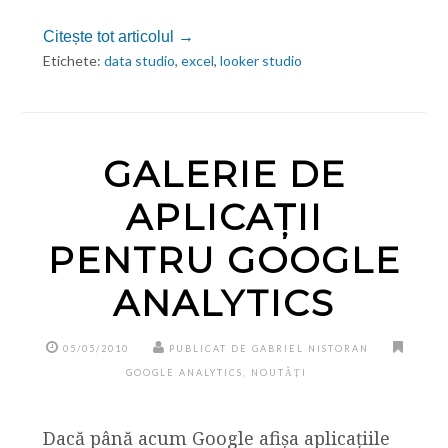
Citește tot articolul →
Etichete:
data studio
,
excel
,
looker studio
GALERIE DE
APLICAȚII
PENTRU GOOGLE
ANALYTICS
05/05/2010
PUBLICAT DE GABRIEL NISTORAN
GOOGLE ANALYTICS
,
NOUTĂȚI
Dacă până acum Google afișa aplicațiile