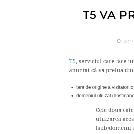
T5 VA P
12/04/
T5
, serviciul care face 
anunțat că va prelua din 
țara de origine a vizitatorilo
domeniul utilizat (hostmane)
Cele doua cate
utilizarea aces
(sub)domenii s