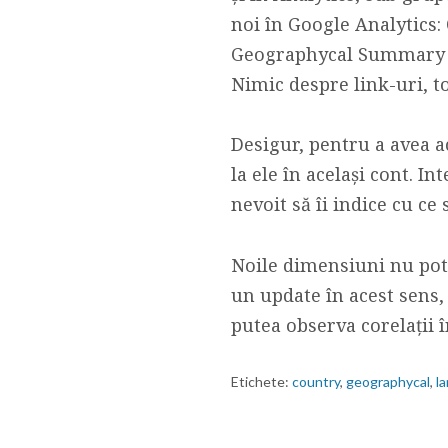
noi în Google Analytics:
Geographycal Summary (ța
Nimic despre link-uri, t
Desigur, pentru a avea ac
la ele în același cont. In
nevoit să îi indice cu c
Noile dimensiuni nu pot 
un update în acest sens,
putea observa corelații î
Etichete:
country
,
geographycal
,
l