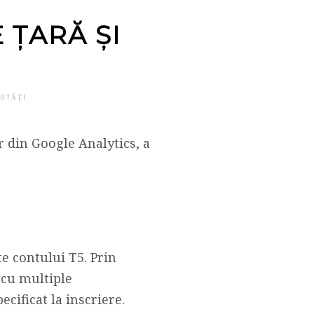
 ȚARĂ ȘI
UTĂȚI
r din Google Analytics, a
te contului T5. Prin
r cu multiple
cificat la inscriere.