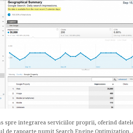
s spre integrarea serviciilor proprii, oferind dat
pul de rapoarte numit Search Engine Optimization. A