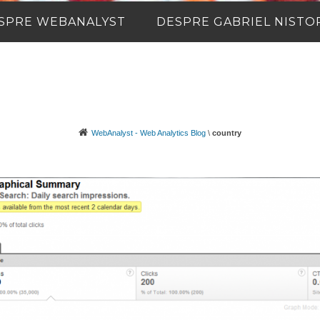
SPRE WEBANALYST
DESPRE GABRIEL NISTO
WebAnalyst - Web Analytics Blog
\
country