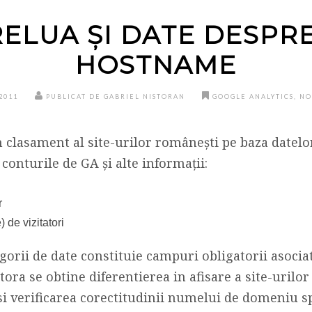
RELUA ȘI DATE DESPRE
HOSTNAME
2011
PUBLICAT DE GABRIEL NISTORAN
GOOGLE ANALYTICS
,
NO
un clasament al site-urilor românești pe baza datelo
conturile de GA și alte informații:
r
 de vizitatori
gorii de date constituie campuri obligatorii asocia
tora se obtine diferentierea in afisare a site-urilo
i verificarea corectitudinii numelui de domeniu spe