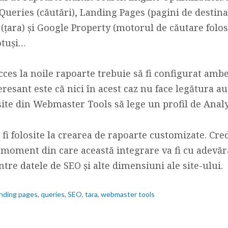
 Queries (căutări), Landing Pages (pagini de destina
ra) și Google Property (motorul de căutare folosi
otuși…
ces la noile rapoarte trebuie să fi configurat ambele
teresant este că nici în acest caz nu face legătura a
e site din Webmaster Tools să lege un profil de Anal
fi folosite la crearea de rapoarte customizate. Cr
 moment din care această integrare va fi cu adevăr
ntre datele de SEO și alte dimensiuni ale site-ului.
anding pages
,
queries
,
SEO
,
tara
,
webmaster tools