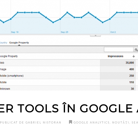
R TOOLS ÎN GOOGLE 
PUBLICAT DE GABRIEL NISTORAN
GOOGLE ANALYTICS
,
NOUTĂȚI
,
SE