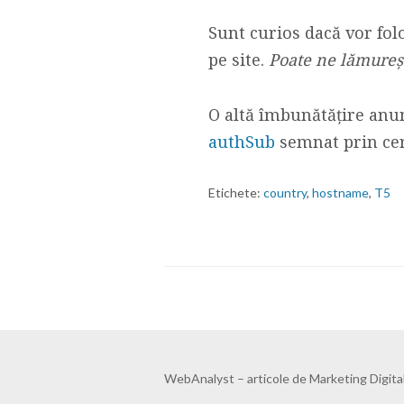
Sunt curios dacă vor folo
pe site.
Poate ne lămureș
O altă îmbunătățire anun
authSub
semnat prin cert
Etichete:
country
,
hostname
,
T5
WebAnalyst – articole de Marketing Digital