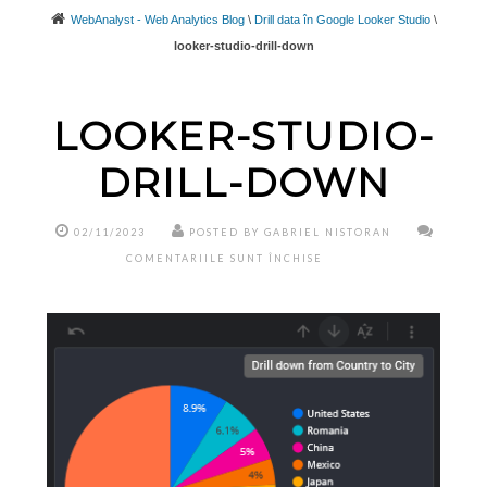
WebAnalyst - Web Analytics Blog
\
Drill data în Google Looker Studio
\
looker-studio-drill-down
LOOKER-STUDIO-
DRILL-DOWN
02/11/2023
POSTED BY GABRIEL NISTORAN
PENTRU
COMENTARIILE SUNT ÎNCHISE
LOOKER-
STUDIO-
DRILL-
DOWN