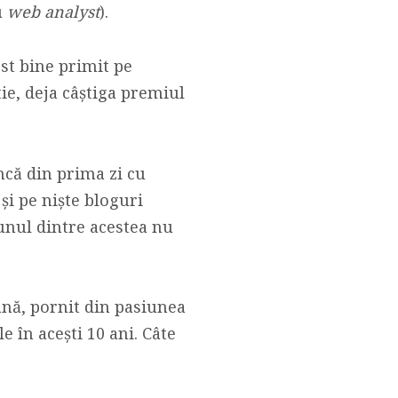
u
web analyst
).
ost bine primit pe
tie, deja câștiga premiul
ncă din prima zi cu
și pe niște bloguri
iunul dintre acestea nu
ână, pornit din pasiunea
 în acești 10 ani. Câte