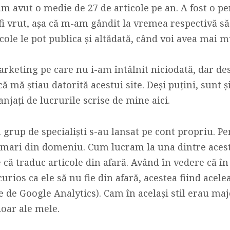
i am avut o medie de 27 de articole pe an. A fost o 
 fi vrut, așa că m-am gândit la vremea respectivă să
icole le pot publica și altădată, când voi avea mai m
rketing pe care nu i-am întâlnit niciodată, dar de
ă mă știau datorită acestui site. Deși puțini, sunt și
njați de lucrurile scrise de mine aici.
 grup de specialiști s-au lansat pe cont propriu. Pe
e mari din domeniu. Cum lucram la una dintre aces
 că traduc articole din afară. Având în vedere că î
 curios ca ele să nu fie din afară, acestea fiind acele
 de Google Analytics). Cam în același stil erau majo
doar ale mele.