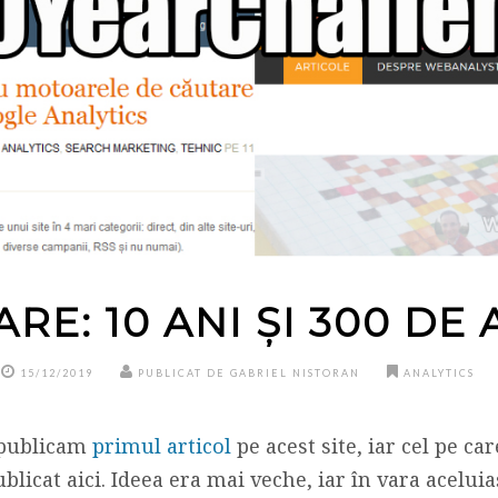
RE: 10 ANI ȘI 300 DE
15/12/2019
PUBLICAT DE GABRIEL NISTORAN
ANALYTICS
 publicam
primul articol
pe acest site, iar cel pe car
blicat aici. Ideea era mai veche, iar în vara acel