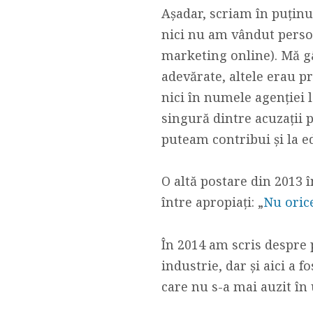
Așadar, scriam în puținu
nici nu am vândut person
marketing online). Mă g
adevărate, altele erau p
nici în numele agenției 
singură dintre acuzații p
puteam contribui și la ed
O altă postare din 2013 
între apropiați: „
Nu oric
În 2014 am scris despre 
industrie, dar și aici a f
care nu s-a mai auzit în 