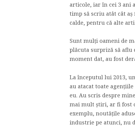
articole, iar în cei 3 an
timp să scriu atât cât aș
calde, pentru că alte art
Sunt mulți oameni de ma
plăcuta surpriză să aflu c
moment dat, au fost dera
La începutul lui 2013, un
au atacat toate agențiil
eu. Au scris despre mine
mai mult știri, ar fi fost
exemplu, noutățile aduse
industrie pe atunci, nu 