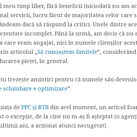
l meu timp liber, fără beneficii (niciodată nu am ac
al servicii, lucru făcut de majoritatea celor care s
ândeam dacă să răspund la critici. Unele dintre ac
rezentate incomplet. Până la urmă, am decis că nu
la care eram angajat, nici în numele clienților ace
rin articolul „
Să cunoaștem limitele
”, considerând 
ucarea pieței, în general.
îmi trezește amintiri pentru că numele său devenise
e schimbare e optimizare
”.
piața de
PPC și RTB
din acel moment, un articol foar
ost o excepție, de la cine nu m-aș fi așteptat (o agen
ultimii ani, a acționat atunci necugetat).