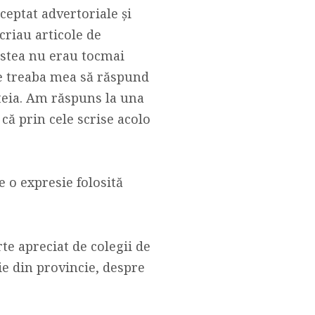
ceptat advertoriale și
criau articole de
estea nu erau tocmai
 e treaba mea să răspund
steia. Am răspuns la una
că prin cele scrise acolo
 o expresie folosită
te apreciat de colegii de
ție din provincie, despre