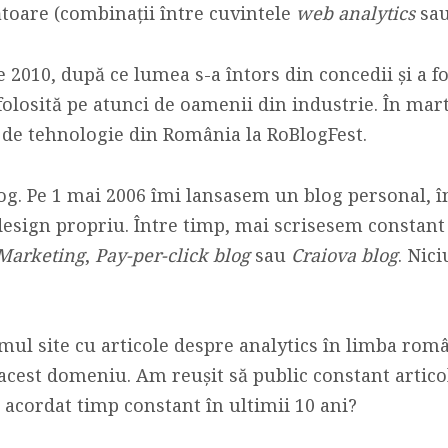
oare (combinații între cuvintele
web analytics
sa
 2010, după ce lumea s-a întors din concedii și a f
folosită pe atunci de oamenii din industrie. În mar
 de tehnologie din România la RoBlogFest.
g. Pe 1 mai 2006 îmi lansasem un blog personal, î
esign propriu. Între timp, mai scrisesem constant 
 Marketing
,
Pay-per-click blog
sau
Craiova blog
. Nic
mul site cu articole despre analytics în limba rom
cest domeniu. Am reușit să public constant articole
i acordat timp constant în ultimii 10 ani?