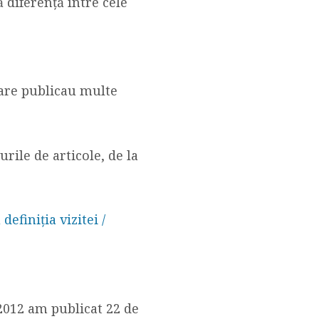
 diferență între cele
care publicau multe
urile de articole, de la
efiniția vizitei /
2012 am publicat 22 de