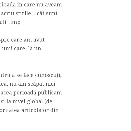
perioadă în care nu aveam
 scriu știrile… cât sunt
ult timp.
spre care am avut
 unii care, la un
ntru a se face cunoscuți,
tea, nu am scăpat nici
n acea perioadă publicam
ași la nivel global (de
ritatea articolelor din