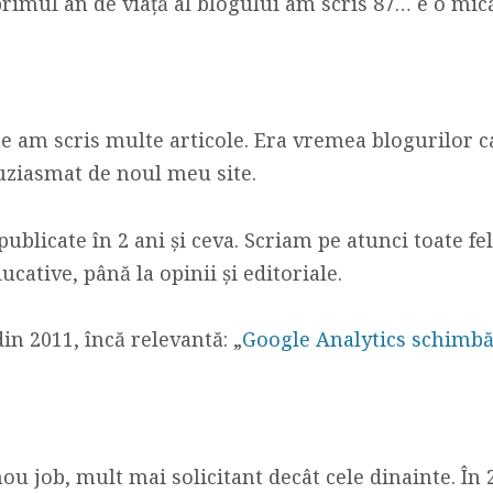
 primul an de viață al blogului am scris 87… e o mică
are am scris multe articole. Era vremea blogurilor 
uziasmat de noul meu site.
ublicate în 2 ani și ceva. Scriam pe atunci toate fel
educative, până la opinii și editoriale.
n 2011, încă relevantă: „
Google Analytics schimbă d
u job, mult mai solicitant decât cele dinainte. În 