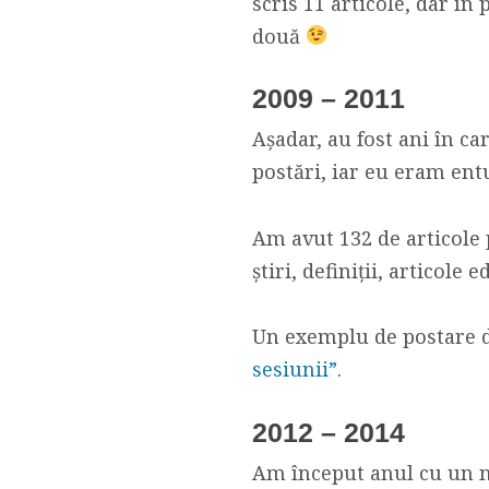
scris 11 articole, dar în
două
2009 – 2011
Așadar, au fost ani în c
postări, iar eu eram ent
Am avut 132 de articole p
știri, definiții, articole 
Un exemplu de postare di
sesiunii”
.
2012 – 2014
Am început anul cu un no