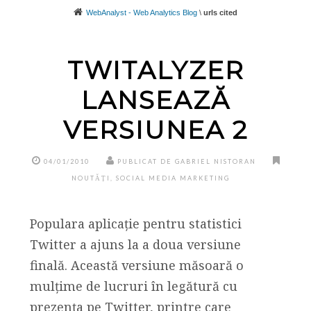
WebAnalyst - Web Analytics Blog
\
urls cited
TWITALYZER
LANSEAZĂ
VERSIUNEA 2
04/01/2010
PUBLICAT DE GABRIEL NISTORAN
NOUTĂȚI
,
SOCIAL MEDIA MARKETING
Populara aplicație pentru statistici
Twitter a ajuns la a doua versiune
finală. Această versiune măsoară o
mulțime de lucruri în legătură cu
prezența pe Twitter, printre care