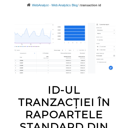
WebAnalyst - Web Analytics Blog
\
transaction id
ID-UL
TRANZACȚIEI ÎN
RAPOARTELE
STANDARD DIN