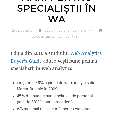
SPECIALIȘTII ÎN
WA
18/01/2010
PUBLICAT DE GABRIEL NISTORAN
GOOGLE ANALYTICS
,
NOUTĂȚI
Ediția din 2010 a studiului
Web Analytics
Buyer’s Guide
aduce
vești bune pentru
specialiștii în web analytics
:
creștere de 9% a pieței de web analytics din
Marea Britanie în 2009
45% din bugete sunt cheltuieli de personal
(față de 38% în anul precedent)
WA sunt mai utilizate atât pentru creșterea