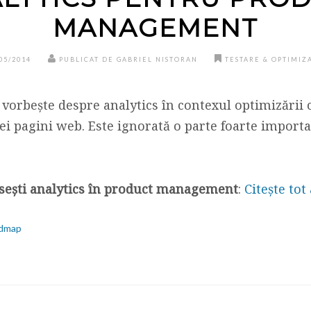
MANAGEMENT
05/2014
PUBLICAT DE GABRIEL NISTORAN
TESTARE & OPTIMIZ
 vorbește despre analytics în contexul optimizării
nei pagini web. Este ignorată o parte foarte importa
losești analytics în product management
:
Citește tot
admap