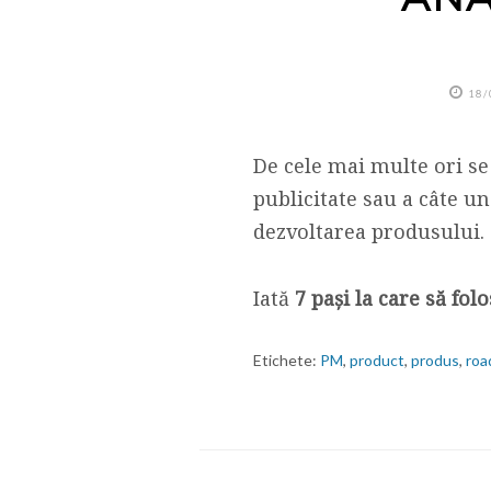
18/
De cele mai multe ori se
publicitate sau a câte u
dezvoltarea produsului.
Iată
7 pași la care să fo
Etichete:
PM
,
product
,
produs
,
ro