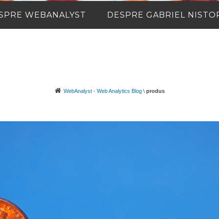
SPRE WEBANALYST
DESPRE GABRIEL NISTO
WebAnalyst - Web Analytics Blog
\
produs