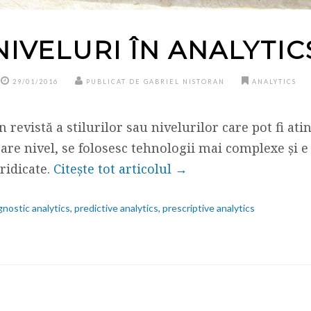
NIVELURI ÎN ANALYTIC
29/01/2016
PUBLICAT DE GABRIEL NISTORAN
ANALYTICS
 revistă a stilurilor sau nivelurilor care pot fi atin
care nivel, se folosesc tehnologii mai complexe și e
 ridicate.
Citește tot articolul →
gnostic analytics
,
predictive analytics
,
prescriptive analytics