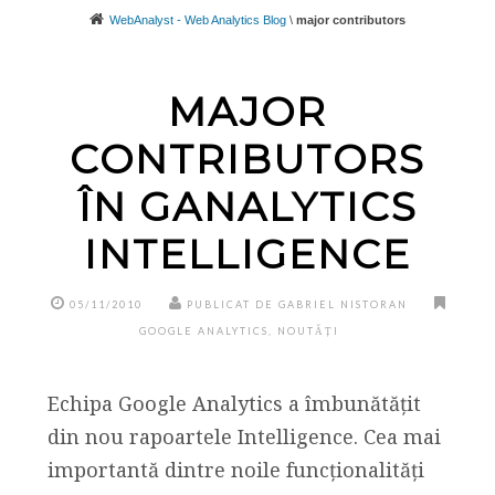
WebAnalyst - Web Analytics Blog
\
major contributors
MAJOR
CONTRIBUTORS
ÎN GANALYTICS
INTELLIGENCE
05/11/2010
PUBLICAT DE GABRIEL NISTORAN
GOOGLE ANALYTICS
,
NOUTĂȚI
Echipa Google Analytics a îmbunătățit
din nou rapoartele Intelligence. Cea mai
importantă dintre noile funcționalități