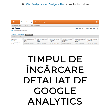
WebAnalyst - Web Analytics Blog
\
dns lookup time
TIMPUL DE
ÎNCĂRCARE
DETALIAT DE
GOOGLE
ANALYTICS