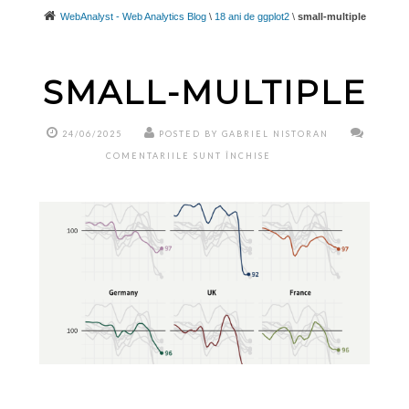
WebAnalyst - Web Analytics Blog
\
18 ani de ggplot2
\
small-multiple
SMALL-MULTIPLE
24/06/2025
POSTED BY GABRIEL NISTORAN
PENTRU
COMENTARIILE SUNT ÎNCHISE
SMALL-
MULTIPLE