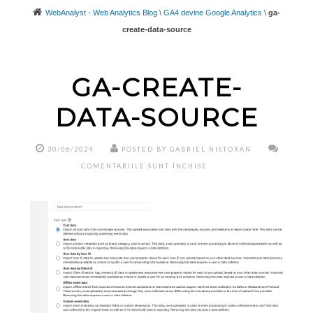
WebAnalyst - Web Analytics Blog
\
GA4 devine Google Analytics
\
ga-
create-data-source
GA-CREATE-
DATA-SOURCE
30/06/2024
POSTED BY GABRIEL NISTORAN
PENTRU
COMENTARIILE SUNT ÎNCHISE
GA-
CREATE-
DATA-
SOURCE