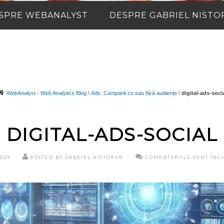
SPRE WEBANALYST
DESPRE GABRIEL NISTO
WebAnalyst - Web Analytics Blog
\
Ads: Campanii cu sau fără audiențe
\
digital-ads-soci
DIGITAL-ADS-SOCIAL
2024
POSTED BY GABRIEL NISTORAN
COMENTARIILE SUNT ÎNC