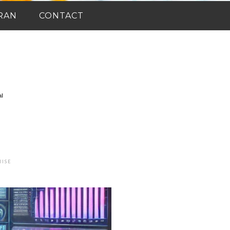
RAN
CONTACT
al
PENTRU
HISE
DIGITAL-
ADS-
SOCIAL