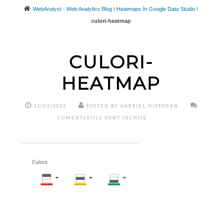
WebAnalyst - Web Analytics Blog
\
Heatmaps în Google Data Studio
\
culori-heatmap
CULORI-
HEATMAP
11/03/2022
POSTED BY GABRIEL NISTORAN
PENTRU
COMENTARIILE SUNT ÎNCHISE
CULORI-
HEATMAP