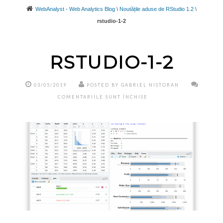
WebAnalyst - Web Analytics Blog
\
Noutățile aduse de RStudio 1.2
\
rstudio-1-2
RSTUDIO-1-2
03/05/2019
POSTED BY GABRIEL NISTORAN
PENTRU
COMENTARIILE SUNT ÎNCHISE
RSTUDIO-
1-
2