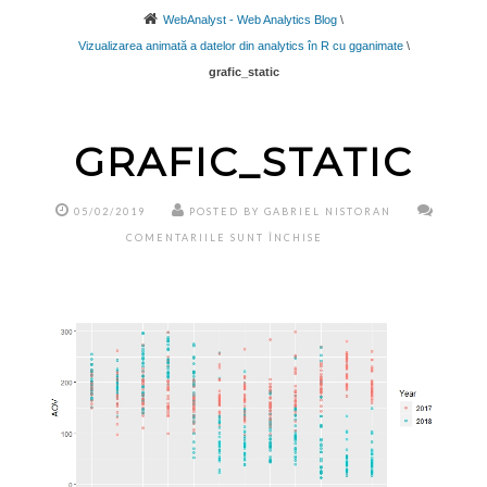
WebAnalyst - Web Analytics Blog
\
Vizualizarea animată a datelor din analytics în R cu gganimate
\
grafic_static
GRAFIC_STATIC
05/02/2019
POSTED BY GABRIEL NISTORAN
PENTRU
COMENTARIILE SUNT ÎNCHISE
GRAFIC_STATIC