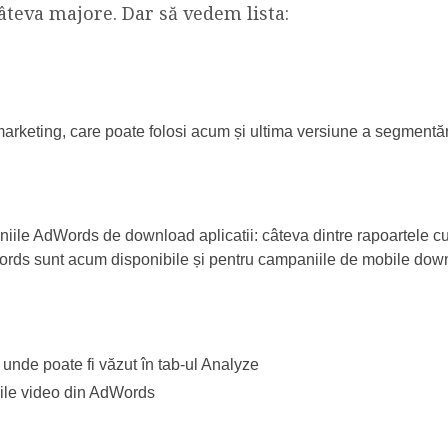
câteva majore. Dar să vedem lista:
emarketing, care poate folosi acum și ultima versiune a segmentă
ile AdWords de download aplicatii: câteva dintre rapoartele cu
ords sunt acum disponibile și pentru campaniile de mobile dow
unde poate fi văzut în tab-ul Analyze
ile video din AdWords