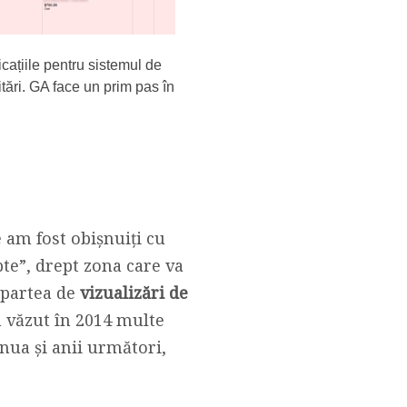
cațiile pentru sistemul de
tări. GA face un prim pas în
 am fost obișnuiți cu
pte”, drept zona care va
i partea de
vizualizări de
m văzut în 2014 multe
inua și anii următori,