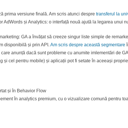
ză prima versiune finală. Am scris atunci despre
transferul la un
r AdWords și Analytics: o interfață nouă ajută la legarea unui 
emarketing: GA a învățat să creeze singur liste simple de remarke
disponibilă și prin API.
Am scris despre această segmentare
î
ic, care anunță dacă sunt probleme cu anumite imlementări de G
eg și cel pentru mobile) și aplicații pot fi setate în aceeași propri
rtat și în Behavior Flow
ment în analytics premium, cu o vizualizare comună pentru toate