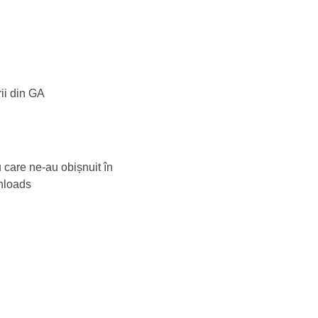
rii din GA
 care ne-au obișnuit în
nloads