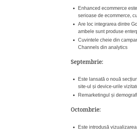
Enhanced ecommerce este la
serioase de ecommerce, cu 
Are loc integrarea dintre G
ambele sunt produse enterp
Cuvintele cheie din campani
Channels din analytics
Septembrie:
Este lansată o nouă secțiun
site-ul și device-urile vizita
Remarketingul și demografic
Octombrie:
Este introdusă vizualizare