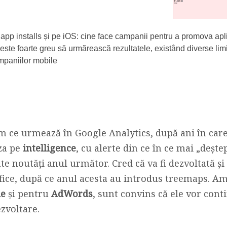
app installs și pe iOS: cine face campanii pentru a promova apli
este foarte greu să urmărească rezultatele, existând diverse limi
mpaniilor mobile
ăm ce urmează în Google Analytics, după ani în care
za pe
intelligence
, cu alerte din ce în ce mai „dește
te noutăți anul următor. Cred că va fi dezvoltată ș
afice, după ce anul acesta au introdus treemaps. A
le
și pentru
AdWords
, sunt convins că ele vor cont
zvoltare.