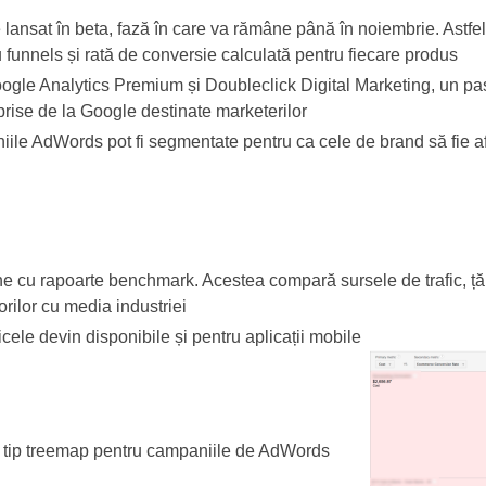
nsat în beta, fază în care va rămâne până în noiembrie. Astfel
funnels și rată de conversie calculată pentru fiecare produs
oogle Analytics Premium și Doubleclick Digital Marketing, un pa
rise de la Google destinate marketerilor
ile AdWords pot fi segmentate pentru ca cele de brand să fie af
e cu rapoarte benchmark. Acestea compară sursele de trafic, țăr
torilor cu media industriei
ele devin disponibile și pentru aplicații mobile
a tip treemap pentru campaniile de AdWords