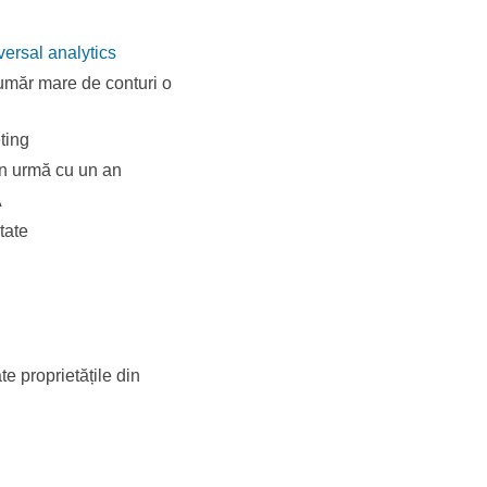
iversal analytics
număr mare de conturi o
ting
n urmă cu un an
A
etate
 proprietățile din