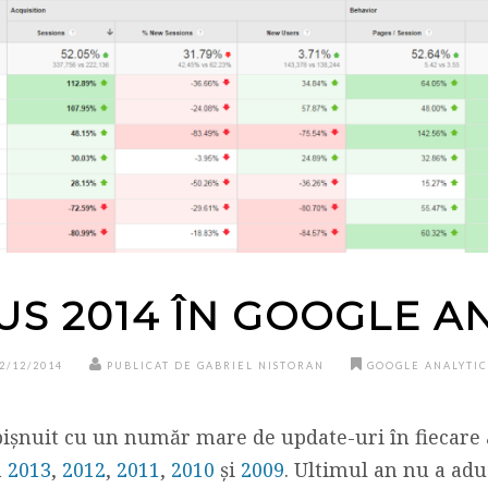
US 2014 ÎN GOOGLE A
2/12/2014
PUBLICAT DE GABRIEL NISTORAN
GOOGLE ANALYTIC
ișnuit cu un număr mare de update-uri în fiecare an
n
2013
,
2012
,
2011
,
2010
și
2009
. Ultimul an nu a ad