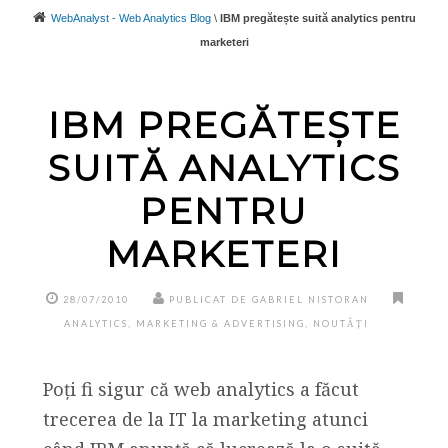
WebAnalyst - Web Analytics Blog
\
IBM pregătește suită analytics pentru
marketeri
IBM PREGĂTEȘTE
SUITĂ ANALYTICS
PENTRU
MARKETERI
28/07/2010
PUBLICAT DE GABRIEL NISTORAN
ANALYTICS
,
MARKETING & ADVERTISING
,
NOUTĂȚI
Poți fi sigur că web analytics a făcut
trecerea de la IT la marketing atunci