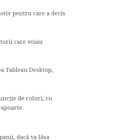
tiv pentru care a decis
atorii care voiau
nea Tableau Desktop,
uncție de roluri, cu
rapoarte.
anii, dacă va lăsa