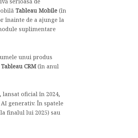
tivă serioasă de
mobilă
Tableau Mobile
(în
or înainte de a ajunge la
e module suplimentare
 numele unui produs
n
Tableau CRM
(în anul
, lansat oficial în 2024,
AI generativ. În spatele
la finalul lui 2025) sau