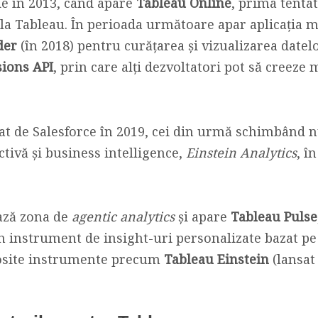
e în 2013, când apare
Tableau Online
, prima tenta
la Tableau. În perioada următoare apar aplicația 
der
(în 2018) pentru curățarea și vizualizarea datel
sions API
, prin care alți dezvoltatori pot să creez
onat de Salesforce în 2019, cei din urmă schimbând
ctivă și business intelligence,
Einstein Analytics
, î
ază zona de
agentic analytics
și apare
Tableau Pulse
n instrument de insight-uri personalizate bazat pe 
losite instrumente precum
Tableau Einstein
(lansat 