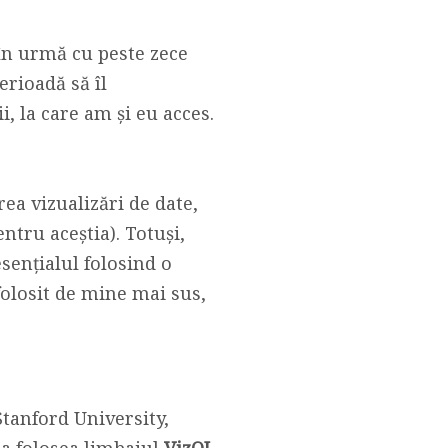
 în urmă cu peste zece
erioadă să îl
i, la care am și eu acces.
ea vizualizări de date,
ntru aceștia). Totuși,
sențialul folosind o
folosit de mine mai sus,
Stanford University,
ta folosea limbajul
VizQL