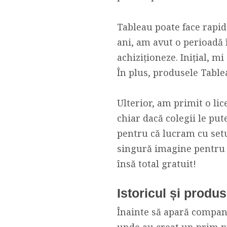
Tableau poate face rapid
ani, am avut o perioadă î
achiziționeze. Inițial, m
În plus, produsele Tabl
Ulterior, am primit o lic
chiar dacă colegii le put
pentru că lucram cu setur
singură imagine pentru i
însă total gratuit!
Istoricul și produ
Înainte să apară compani
unde au creat un prim pr