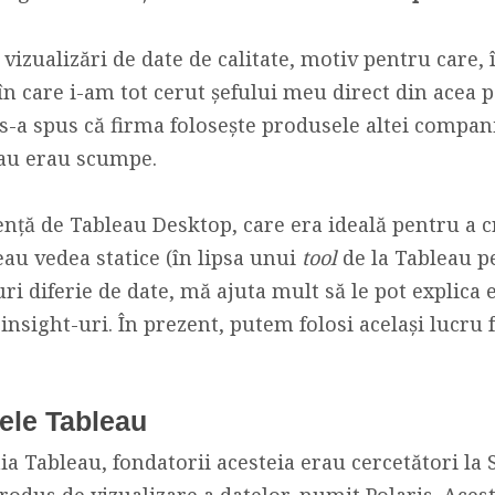
 vizualizări de date de calitate, motiv pentru care,
n care i-am tot cerut șefului meu direct din acea p
i s-a spus că firma folosește produsele altei compani
eau erau scumpe.
ență de Tableau Desktop, care era ideală pentru a cr
eau vedea statice (în lipsa unui
tool
de la Tableau pe
i diferie de date, mă ajuta mult să le pot explica e
nsight-uri. În prezent, putem folosi același lucru 
sele Tableau
a Tableau, fondatorii acesteia erau cercetători la 
odus de vizualizare a datelor, numit Polaris. Aces