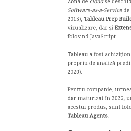
Zona de
cloud
se deschid
Software-as-a-Service
de 
2015),
Tableau Prep Buil
vizualizare, dar și
Exten
folosind JavaScript.
Tableau a fost achiziți
propriu de analiză predi
2020).
Pentru companie, urme
dar maturizat în 2026, u
acestui produs, sunt fo
Tableau Agents
.