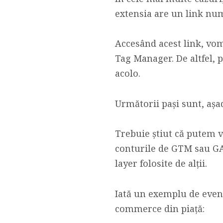
extensia are un link nu
Accesând acest link, vom
Tag Manager. De altfel, 
acolo.
Următorii pași sunt, așa
Trebuie știut că putem v
conturile de GTM sau GA. 
layer folosite de alții.
Iată un exemplu de eveni
commerce din piață: