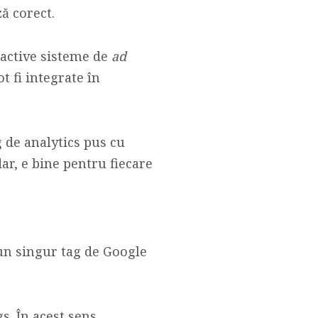
ă corect.
 active sisteme de
ad
t fi integrate în
g de analytics pus cu
dar, e bine pentru fiecare
un singur tag de Google
s. În acest sens,