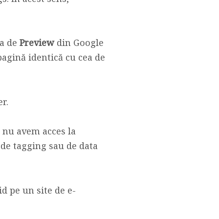
ea de
Preview
din Google
pagină identică cu cea de
r.
e nu avem acces la
e de tagging sau de data
d pe un site de e-