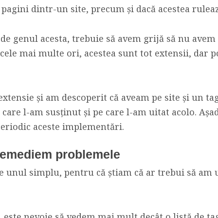
 pagini dintr-un site, precum și dacă acestea ruleaz
le de genul acesta, trebuie să avem grijă să nu avem
 cele mai multe ori, acestea sunt tot extensii, dar po
extensie și am descoperit că aveam pe site și un ta
 care l-am susținut și pe care l-am uitat acolo. Așa
periodic aceste implementări.
remediem problemele
e unul simplu, pentru că știam că ar trebui să am 
 este nevoie să vedem mai mult decât o listă de tag