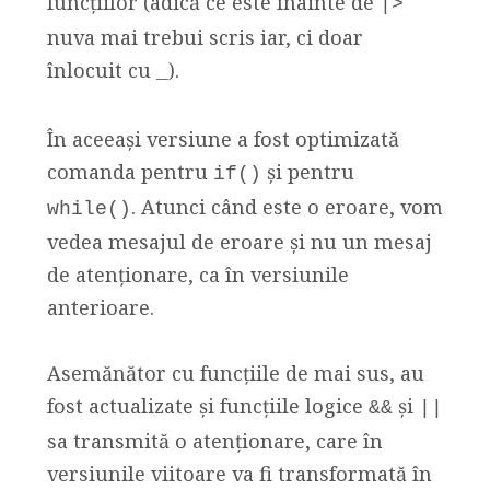
funcțiilor (adică ce este înainte de
|>
nuva mai trebui scris iar, ci doar
înlocuit cu
).
_
În aceeași versiune a fost optimizată
comanda pentru
și pentru
if()
. Atunci când este o eroare, vom
while()
vedea mesajul de eroare și nu un mesaj
de atenționare, ca în versiunile
anterioare.
Asemănător cu funcțiile de mai sus, au
fost actualizate și funcțiile logice
și
&&
||
sa transmită o atenționare, care în
versiunile viitoare va fi transformată în