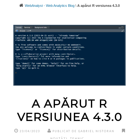
WebAnalyst - Web Analytics Blog
\
A apărut R versiunea 4.3.0
A APĂRUT R
VERSIUNEA 4.3.0
23/04/2023
PUBLICAT DE GABRIEL NISTORAN
NOUTĂȚI
,
TEHNIC