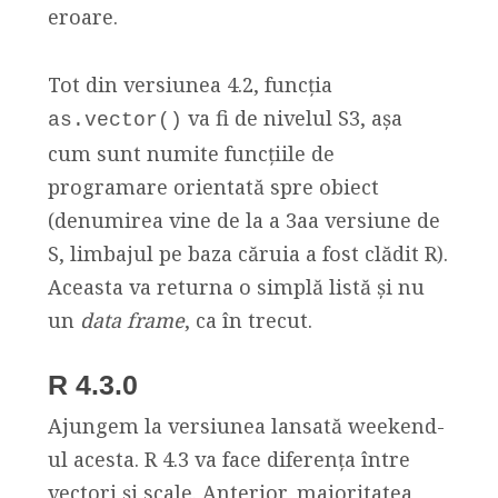
eroare.
Tot din versiunea 4.2, funcția
va fi de nivelul S3, așa
as.vector()
cum sunt numite funcțiile de
programare orientată spre obiect
(denumirea vine de la a 3aa versiune de
S, limbajul pe baza căruia a fost clădit R).
Aceasta va returna o simplă listă și nu
un
data frame
, ca în trecut.
R 4.3.0
Ajungem la versiunea lansată weekend-
ul acesta. R 4.3 va face diferența între
vectori și scale. Anterior, majoritatea