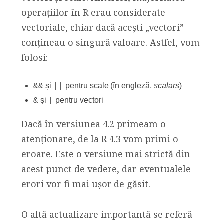
operațiilor în R erau considerate
vectoriale, chiar dacă acești „vectori”
conțineau o singură valoare. Astfel, vom
folosi:
și
pentru scale (în engleză,
scalars
)
&&
||
și
pentru vectori
&
|
Dacă în versiunea 4.2 primeam o
atenționare, de la R 4.3 vom primi o
eroare. Este o versiune mai strictă din
acest punct de vedere, dar eventualele
erori vor fi mai ușor de găsit.
O altă actualizare importantă se referă