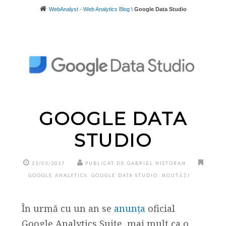
WebAnalyst - Web Analytics Blog
\
Google Data Studio
GOOGLE DATA
STUDIO
23/03/2017
PUBLICAT DE GABRIEL NISTORAN
GOOGLE ANALYTICS
,
GOOGLE DATA STUDIO
,
NOUTĂȚI
În urmă cu un an se
anunța
oficial
Google Analytics Suite, mai mult ca o