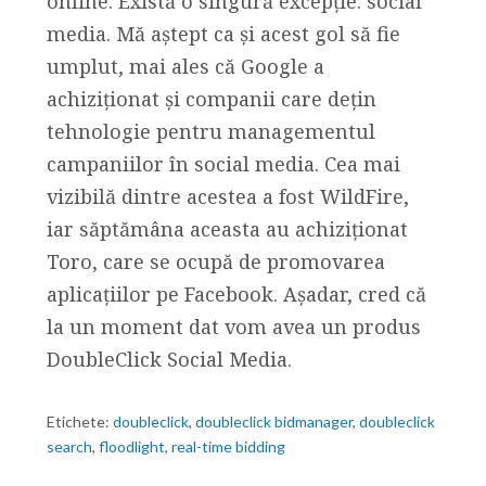
online. Există o singură excepție: social
media. Mă aștept ca și acest gol să fie
umplut, mai ales că Google a
achiziționat și companii care dețin
tehnologie pentru managementul
campaniilor în social media. Cea mai
vizibilă dintre acestea a fost WildFire,
iar săptămâna aceasta au achiziționat
Toro, care se ocupă de promovarea
aplicațiilor pe Facebook. Așadar, cred că
la un moment dat vom avea un produs
DoubleClick Social Media.
Etichete:
doubleclick
,
doubleclick bidmanager
,
doubleclick
search
,
floodlight
,
real-time bidding