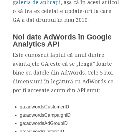
galeria de aplicații
, așa că în acest articol
o să tratez celelalte update-uri la care
GA a dat drumul în mai 2010:
Noi date AdWords în Google
Analytics API
Este cunoscut faptul că unul dintre
avantajele GA este că se „leagă” foarte
bine cu datele din AdWords. Cele 5 noi
dimensiuni în legătură cu AdWords ce
pot fi accesate acum din API sunt:
ga:adwordsCustomerID
ga:adwordsCampaignID
ga:adwordsAdGroupID
ga:adwordsCriteriaID