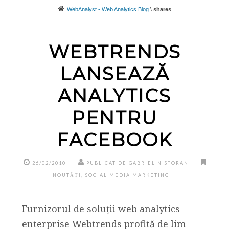
WebAnalyst - Web Analytics Blog
\
shares
WEBTRENDS
LANSEAZĂ
ANALYTICS
PENTRU
FACEBOOK
26/02/2010
PUBLICAT DE GABRIEL NISTORAN
NOUTĂȚI
,
SOCIAL MEDIA MARKETING
Furnizorul de soluții web analytics
enterprise Webtrends profită de lim