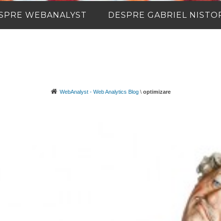
SPRE WEBANALYST
DESPRE GABRIEL NISTO
WebAnalyst - Web Analytics Blog
\
optimizare