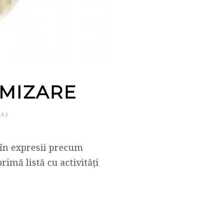
IMIZARE
ARE
 în expresii precum
imă listă cu activități