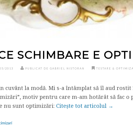
CE SCHIMBARE E OPT
05/2013
PUBLICAT DE GABRIEL NISTORAN
TESTARE & OPTIMIZ
n cuvânt la modă. Mi s-a întâmplat să îl aud rostit
imizări”, motiv pentru care m-am hotărât să fac o pr
e nu sunt optimizări:
Citește tot articolul →
imizari