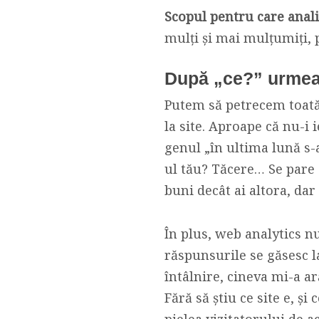
Scopul pentru care anal
mulți și mai mulțumiți,
După „ce?” urme
Putem să petrecem toată 
la site. Aproape că nu-i 
genul „în ultima lună s-a
ul tău? Tăcere… Se pare 
buni decât ai altora, dar 
În plus, web analytics n
răspunsurile se găsesc l
întâlnire, cineva mi-a ar
Fără să știu ce site e, și
pielea vizitatorului de a