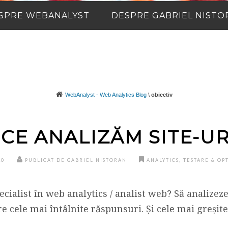
SPRE WEBANALYST
DESPRE GABRIEL NISTO
WebAnalyst - Web Analytics Blog
\
obiectiv
 CE ANALIZĂM SITE-UR
10
PUBLICAT DE GABRIEL NISTORAN
ANALYTICS
,
TESTARE & OP
cialist în web analytics / analist web? Să analizeze 
e cele mai întâlnite răspunsuri. Și cele mai greșite