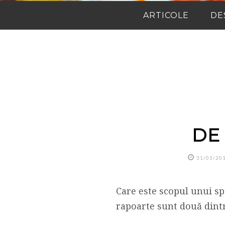
ARTICOLE
DE
DE
31/03/20
Care este scopul unui spe
rapoarte sunt două dintr