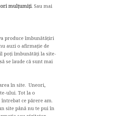
tori mulțumiți
. Sau mai
 va produce îmbunătățiri
 nu auzi o afirmație de
l poți îmbunătăți la site-
 să se laude că sunt mai
rea în site. Uneori,
e-ului. Tot la o
a întrebat ce părere am.
 un site până nu te pui în
formație sau vizitator