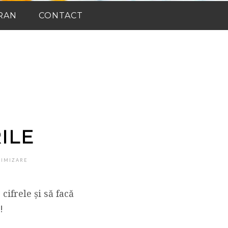
RAN
CONTACT
ILE
TIMIZARE
cifrele și să facă
!