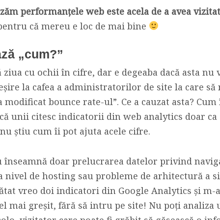
izăm performanțele web este acela de a avea vizita
 pentru că mereu e loc de mai bine
ază „cum?”
ziua cu ochii în cifre, dar e degeaba dacă asta nu
ieșire la cafea a administratorilor de site la care să
 modificat bounce rate-ul”. Ce a cauzat asta? Cum î
că unii citesc indicatorii din web analytics doar ca
nu știu cum îi pot ajuta acele cifre.
u înseamnă doar prelucrarea datelor privind naviga
a nivel de hosting sau probleme de arhitectură a sit
ătat vreo doi indicatori din Google Analytics și m-
 cel mai greșit, fără să intru pe site! Nu poți analiza
colo, vizitator care poate fi grăbit să găsească o in