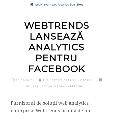
WebAnalyst - Web Analytics Blog
\
likes
WEBTRENDS
LANSEAZĂ
ANALYTICS
PENTRU
FACEBOOK
26/02/2010
PUBLICAT DE GABRIEL NISTORAN
NOUTĂȚI
,
SOCIAL MEDIA MARKETING
Furnizorul de soluții web analytics
enterprise Webtrends profită de lim