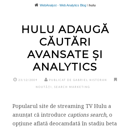
WebAnalyst - Web Analytics Blog
\
hulu
HULU ADAUGĂ
CĂUTĂRI
AVANSATE ȘI
ANALYTICS
23/12/2009
PUBLICAT DE GABRIEL NISTORAN
NOUTĂȚI
,
SEARCH MARKETING
Popularul site de streaming TV Hulu a
anunțat că introduce
captions search
, o
opțiune aflată deocamdată în stadiu beta