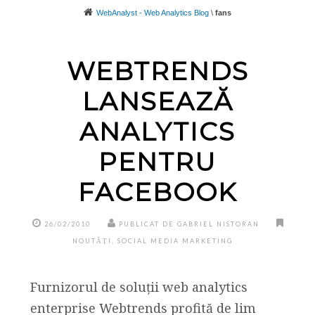
WebAnalyst - Web Analytics Blog
\
fans
WEBTRENDS
LANSEAZĂ
ANALYTICS
PENTRU
FACEBOOK
26/02/2010
PUBLICAT DE GABRIEL NISTORAN
NOUTĂȚI
,
SOCIAL MEDIA MARKETING
Furnizorul de soluții web analytics
enterprise Webtrends profită de lim