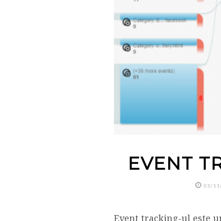
EVENT T
03/11
Event tracking-ul este u