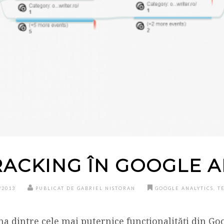
RACKING ÎN GOOGLE A
/2013
PUBLICAT DE GABRIEL NISTORAN
GOOGLE ANALYTICS
,
T
na dintre cele mai puternice funcționalități din Go