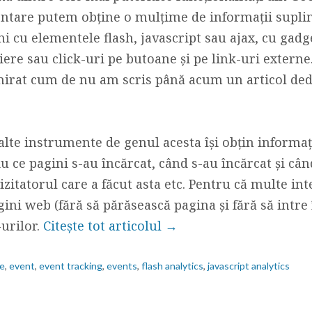
tare putem obține o mulțime de informații suplim
i cu elementele flash, javascript sau ajax, cu gadg
ișiere sau click-uri pe butoane și pe link-uri externe
irat cum de nu am scris până acum un articol dedi
lalte instrumente de genul acesta își obțin informaț
iu ce pagini s-au încărcat, când s-au încărcat și cân
itatorul care a făcut asta etc. Pentru că multe inte
gini web (fără să părăsească pagina și fără să intre î
-urilor.
Citește tot articolul →
e
,
event
,
event tracking
,
events
,
flash analytics
,
javascript analytics