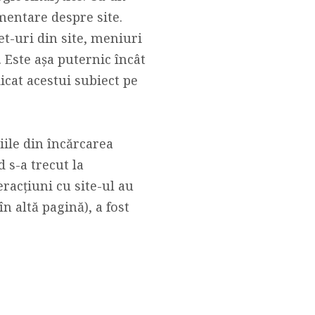
entare despre site.
et-uri din site, meniuri
. Este așa puternic încât
cat acestui subiect pe
iile din încărcarea
d s-a trecut la
racțiuni cu site-ul au
n altă pagină), a fost