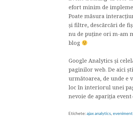
efort minim de implemen
Poate măsura interacțiun
şi filtre, descărcări de f
nu de puține ori m-am m
blog
Google Analytics și cele
paginilor web. De aici șt
următoarea, de unde e viz
loc în interiorul unei pa
nevoie de apariția event
Etichete:
ajax analytics
,
eveniment