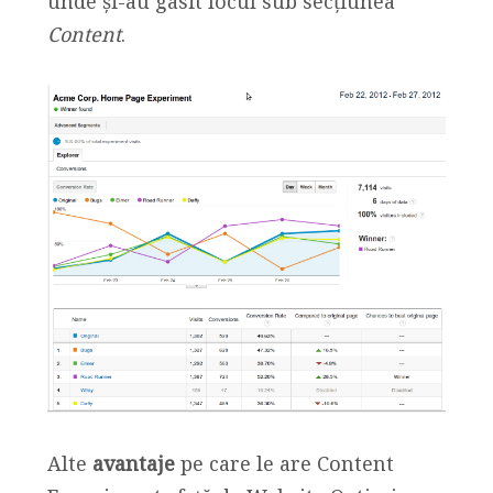
unde și-au gasit locul sub secțiunea
Content
.
Alte
avantaje
pe care le are Content