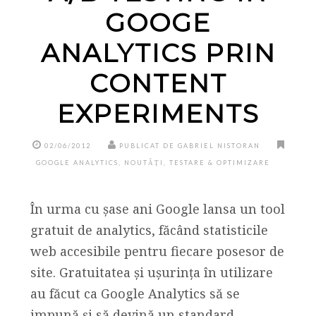
GOOGE
ANALYTICS PRIN
CONTENT
EXPERIMENTS
02/06/2012
PUBLICAT DE GABRIEL NISTORAN
GOOGLE ANALYTICS
,
NOUTĂȚI
,
TESTARE & OPTIMIZARE
În urma cu șase ani Google lansa un tool
gratuit de analytics, făcând statisticile
web accesibile pentru fiecare posesor de
site. Gratuitatea și ușurința în utilizare
au făcut ca Google Analytics să se
impună și să devină un standard.