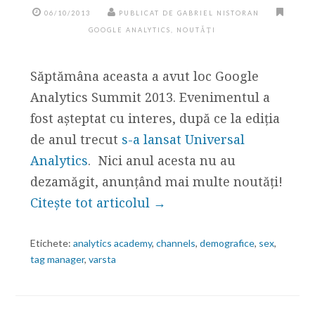
06/10/2013
PUBLICAT DE GABRIEL NISTORAN
GOOGLE ANALYTICS
,
NOUTĂȚI
Săptămâna aceasta a avut loc Google
Analytics Summit 2013. Evenimentul a
fost așteptat cu interes, după ce la ediția
de anul trecut
s-a lansat Universal
Analytics
. Nici anul acesta nu au
dezamăgit, anunțând mai multe noutăți!
Citește tot articolul →
Etichete:
analytics academy
,
channels
,
demografice
,
sex
,
tag manager
,
varsta