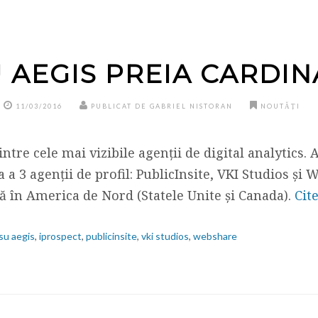
 AEGIS PREIA CARDIN
11/03/2016
PUBLICAT DE GABRIEL NISTORAN
NOUTĂȚI
ntre cele mai vizibile agenții de digital analytics.
a a 3 agenții de profil: PublicInsite, VKI Studios și
ză în America de Nord (Statele Unite și Canada).
Cit
su aegis
,
iprospect
,
publicinsite
,
vki studios
,
webshare