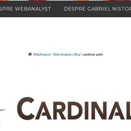
SPRE WEBANALYST
DESPRE GABRIEL NISTO
WebAnalyst - Web Analytics Blog
\
cardinal path