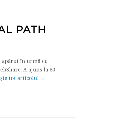
AL PATH
 A apărut în urmă cu
 WebShare. A ajuns la 80
ește tot articolul →