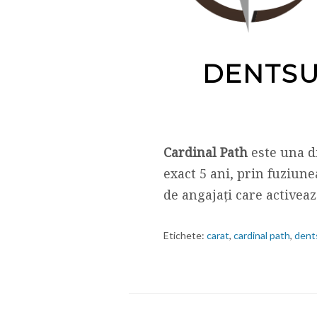
DENTSU
Cardinal Path
este una di
exact 5 ani, prin fuziune
de angajați care activea
Etichete:
carat
,
cardinal path
,
dent