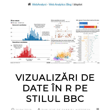
WebAnalyst - Web Analytics Blog
\
bbplot
VIZUALIZĂRI DE
DATE ÎN R PE
STILUL BBC
24/06/2019
PUBLICAT DE GABRIEL NISTORAN